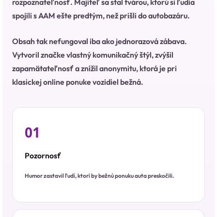
rozpoznateľnosť. Majiteľ sa stal tvárou, ktorú si ľudia
spojili s AAM ešte predtým, než prišli do autobazáru.
Obsah tak nefungoval iba ako jednorazová zábava.
Vytvoril značke vlastný komunikačný štýl, zvýšil
zapamätateľnosť a znížil anonymitu, ktorá je pri
klasickej online ponuke vozidiel bežná.
01
Pozornosť
Humor zastavil ľudí, ktorí by bežnú ponuku auta preskočili.