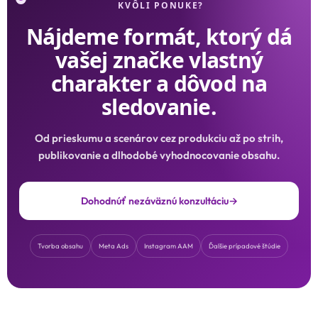
KVÔLI PONUKE?
Nájdeme formát, ktorý dá
vašej značke vlastný
charakter a dôvod na
sledovanie.
Od prieskumu a scenárov cez produkciu až po strih,
publikovanie a dlhodobé vyhodnocovanie obsahu.
Dohodnúť nezáväznú konzultáciu
→
Tvorba obsahu
Meta Ads
Instagram AAM
Ďalšie prípadové štúdie