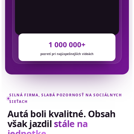
1 000 000+
pozretí pri najúspešnejších videách
SILNÁ FIRMA, SLABÁ POZORNOSŤ NA SOCIÁLNYCH
SIEŤACH
Autá boli kvalitné. Obsah
však jazdil
stále na
jednotke.