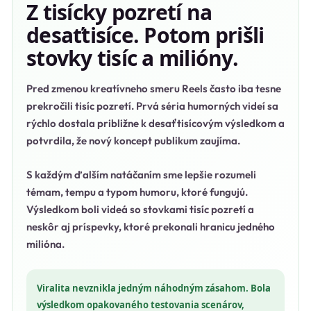
Z tisícky pozretí na
desaťtisíce. Potom prišli
stovky tisíc a milióny.
Pred zmenou kreatívneho smeru Reels často iba tesne
prekročili tisíc pozretí. Prvá séria humorných videí sa
rýchlo dostala približne k desaťtisícovým výsledkom a
potvrdila, že nový koncept publikum zaujíma.
S každým ďalším natáčaním sme lepšie rozumeli
témam, tempu a typom humoru, ktoré fungujú.
Výsledkom boli videá so stovkami tisíc pozretí a
neskôr aj príspevky, ktoré prekonali hranicu jedného
milióna.
Viralita nevznikla jedným náhodným zásahom. Bola
výsledkom opakovaného testovania scenárov,