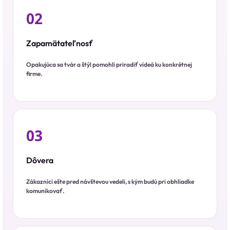
02
Zapamätateľnosť
Opakujúca sa tvár a štýl pomohli priradiť videá ku konkrétnej
firme.
03
Dôvera
Zákazníci ešte pred návštevou vedeli, s kým budú pri obhliadke
komunikovať.