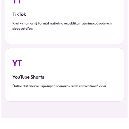
TT
TikTok
Krátky humorný formát našiel nové publikum aj mimo pôvodných
sledovateľov.
YT
YouTube Shorts
Ďalšia distribúcia úspešných scenárov a dlhšia životnosť videí.