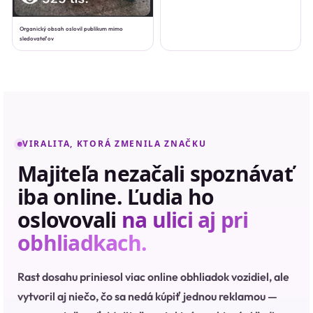
Organický obsah oslovil publikum mimo
sledovateľov
VIRALITA, KTORÁ ZMENILA ZNAČKU
Majiteľa nezačali spoznávať
iba online. Ľudia ho
oslovovali
na ulici aj pri
obhliadkach.
Rast dosahu priniesol viac online obhliadok vozidiel, ale
vytvoril aj niečo, čo sa nedá kúpiť jednou reklamou —