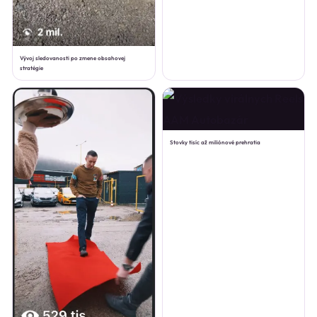
Vývoj sledovanosti po zmene obsahovej
stratégie
Stovky tisíc až miliónové prehratia