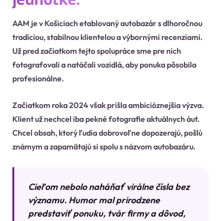
AAM je v Košiciach etablovaný autobazár s dlhoročnou
tradíciou, stabilnou klientelou a výbornými recenziami.
Už pred začiatkom tejto spolupráce sme pre nich
fotografovali a natáčali vozidlá, aby ponuka pôsobila
profesionálne.
Začiatkom roka 2024 však prišla ambicióznejšia výzva.
Klient už nechcel iba pekné fotografie aktuálnych áut.
Chcel obsah, ktorý ľudia dobrovoľne dopozerajú, pošlú
známym a zapamätajú si spolu s názvom autobazáru.
Cieľom nebolo naháňať virálne čísla bez
významu. Humor mal prirodzene
predstaviť ponuku, tvár firmy a dôvod,