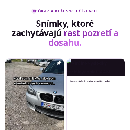
DÔKAZ V REÁLNYCH ČÍSLACH
Snímky, ktoré
zachytávajú
rast pozretí a
dosahu.
Reálne výsledky najúspešnejších videí