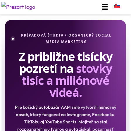
Preskočiť
na
obsah
PRÍPADOVÁ ŠTÚDIA • ORGANICKÝ SOCIAL
MEDIA MARKETING
Z približne tisícky
pozretí na
stovky
tisíc a miliónové
videá.
Pre košický autobazár AAM sme vytvorili humorný
obsah, ktorý fungoval na Instagrame, Facebooku,
TikToku aj YouTube Shorts. Majiteľ sa stal
rozpoznateľnou tvárou a autá získali pozornosť