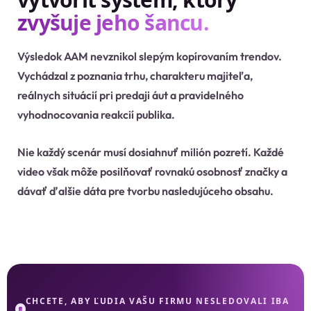
zvyšuje jeho šancu.
Výsledok AAM nevznikol slepým kopírovaním trendov.
Vychádzal z poznania trhu, charakteru majiteľa,
reálnych situácií pri predaji áut a pravidelného
vyhodnocovania reakcií publika.
Nie každý scenár musí dosiahnuť milión pozretí. Každé
video však môže posilňovať rovnakú osobnosť značky a
dávať ďalšie dáta pre tvorbu nasledujúceho obsahu.
CHCETE, ABY ĽUDIA VAŠU FIRMU NESLEDOVALI IBA