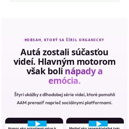
OBSAH, KTORÝ SA ŠÍRIL ORGANICKY
Autá zostali súčasťou
videí. Hlavným motorom
však boli
nápady a
emócia.
Štyri ukážky z dlhodobej série videí, ktoré pomohli
AAM preraziť naprieč sociálnymi platformami.
Humor ako prirodzený vstup k
Majiteľ ako zapamätateľná tvár