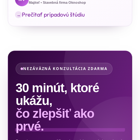
Majiteľ • Stavebná firma Oknoshop
Prečítať prípadovú štúdiu
→
NEZÁVÄZNÁ KONZULTÁCIA ZDARMA
30 minút, ktoré
ukážu,
čo zlepšiť ako
prvé.