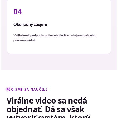
04
Obchodný záujem
Viditeľnosť podporila online obhliadky a záujem o aktuálnu
ponuku vozidiel.
ČO SME SA NAUČILI
Virálne video sa nedá
objednať. Dá sa však
vytvoriť systém, ktorý