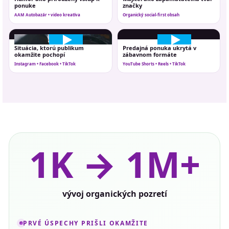
ponuke
značky
AAM Autobazár • video kreatíva
Organický social-first obsah
Situácia, ktorú publikum
Predajná ponuka ukrytá v
okamžite pochopí
zábavnom formáte
Instagram • Facebook • TikTok
YouTube Shorts • Reels • TikTok
1K → 1M+
vývoj organických pozretí
PRVÉ ÚSPECHY PRIŠLI OKAMŽITE