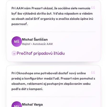
“
Pri AAM nám Prezart ukázal, že sociálne siete nemusia
byť iba výkladná skriňa áut. Vďaka nápadom a videám
sa obsah začal šíriť organicky a značka získala úplne inú
pozornosť.
Michal Šariščan
MŠ
Majiteľ • Autobazár AAM
Prečítať prípadovú štúdiu
→
“
Pri Oknoshope sme potrebovali dostať nový online
predaj a konfigurátor medzi ľudí. Prezart nám pomohol s
obsahom, reklamami aj postupným zlepšovaním webu
podľa dát z kampaní.
Michal Varga
MV