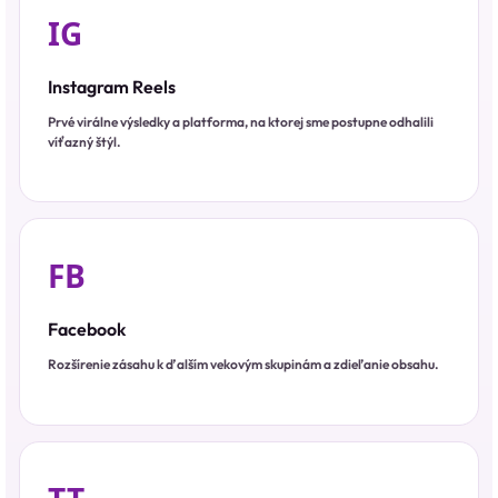
IG
Instagram Reels
Prvé virálne výsledky a platforma, na ktorej sme postupne odhalili
víťazný štýl.
FB
Facebook
Rozšírenie zásahu k ďalším vekovým skupinám a zdieľanie obsahu.