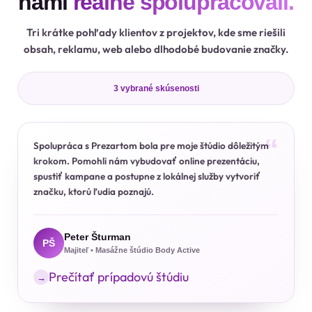
nami
reálne spolupracovali.
Tri krátke pohľady klientov z projektov, kde sme riešili
obsah, reklamu, web alebo dlhodobé budovanie značky.
3 vybrané skúsenosti
“
Spolupráca s Prezartom bola pre moje štúdio dôležitým
krokom. Pomohli nám vybudovať online prezentáciu,
spustiť kampane a postupne z lokálnej služby vytvoriť
značku, ktorú ľudia poznajú.
Peter Šturman
PŠ
Majiteľ • Masážne štúdio Body Active
Prečítať prípadovú štúdiu
→